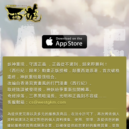
妖神重現，守護正義 ，正義從不遲到，歸來即勝利！
《西行紀：歸來》動畫正版授權，顛覆西遊原著，首次破格
還經，神妖重组最强组合。
改編自香港寫實畫風的打鬥漫畫《西行紀》。
取經陰謀被發現後，神妖紛爭重新拉開帷幕。
奇經掉落，三界黑暗滋長。光明和正義刻不容緩……
客服郵箱：
cs@westgkm.com
為提供更完善以及多元的服務及商品，在法令許可下，再次將依個人
資料保護法之規定對您的個人資料搜集、使用、管理、及提供您的數
據給服務供貨商或關系企業，以確保提供給您更好的服務質量，並致